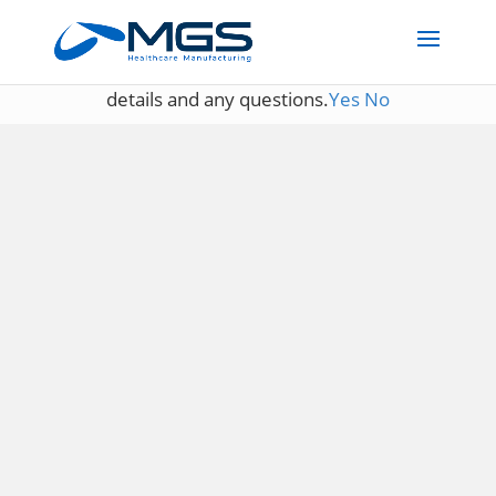
May we use cookies to track your activities? We take your
privacy very seriously. Please see our privacy policy for
details and any questions.
Yes
No