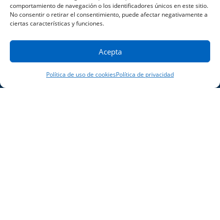
comportamiento de navegación o los identificadores únicos en este sitio.
No consentir o retirar el consentimiento, puede afectar negativamente a
ciertas características y funciones.
Acepta
Política de uso de cookies
Política de privacidad
Comunicado
de prensa: El nuevo
Grupo Global de Servicios de Ingeniería
acelera las innovaciones en el sector
salud.
LEER NOTICIAS