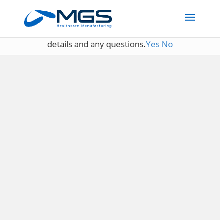
May we use cookies to track your activities? We take your
privacy very seriously. Please see our privacy policy for
details and any questions.
Yes
No